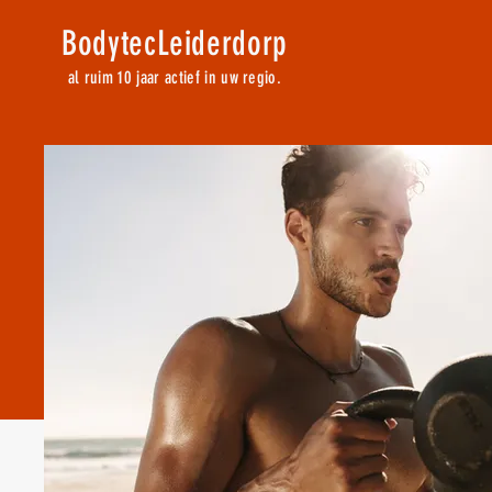
BodytecLeiderdorp
al ruim 10 jaar actief in uw regio.